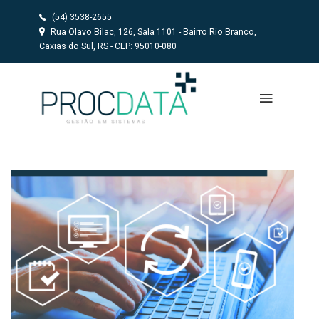
(54) 3538-2655
Rua Olavo Bilac, 126, Sala 1101 - Bairro Rio Branco,
Caxias do Sul, RS - CEP: 95010-080