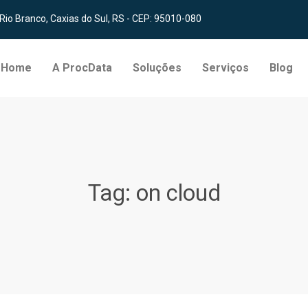
 Rio Branco, Caxias do Sul, RS - CEP: 95010-080
Home
A ProcData
Soluções
Serviços
Blog
Tag:
on cloud